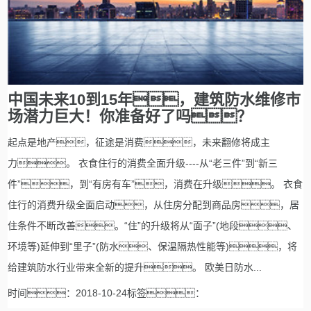
中国未来10到15年，建筑防水维修市
场潜力巨大！你准备好了吗？
起点是地产，征途是消费，未来翻修将成主
力。 衣食住行的消费全面升级----从“老三件”到“新三
件”，到“有房有车”，消费在升级。 衣食
住行的消费升级全面启动，从住房分配到商品房，居
住条件不断改善。“住”的升级将从“面子”(地段、
环境等)延伸到“里子”(防水、保温隔热性能等)，将
给建筑防水行业带来全新的提升。 欧美日防水...
时间：2018-10-24标签：