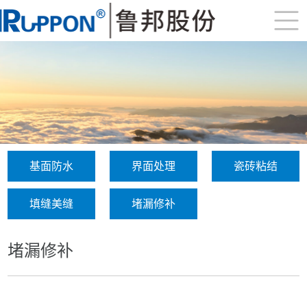
基面防水
界面处理
瓷砖粘结
填缝美缝
堵漏修补
堵漏修补