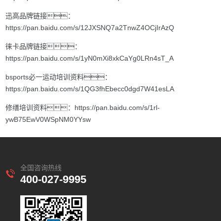
迅高品牌链接：
https://pan.baidu.com/s/12JXSNQ7a2TnwZ4OCjIrAzQ
徕卡品牌链接：
https://pan.baidu.com/s/1yN0mXi8xkCaYg0LRn4sT_A
bsports必一运动培训资料：
https://pan.baidu.com/s/1QG3fhEbecc0dgd7W41esLA
修缮培训资料：
https://pan.baidu.com/s/1rl-
ywB75EwV0WSpNM0YYsw
全国咨询热线
400-027-9995