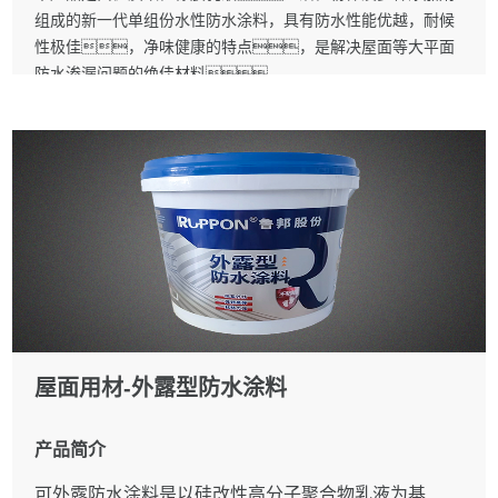
组成的新一代单组份水性防水涂料，具有防水性能优越，耐候
性极佳，净味健康的特点，是解决屋面等大平面
防水渗漏问题的绝佳材料。
施工视频
屋面用材-外露型防水涂料
产品简介
可外露防水涂料是以硅改性高分子聚合物乳液为基