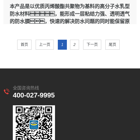
潮湿环境下更要注意通风，以保证材料尽快
● 本品严禁加水或其他材料，否则会严重影
本产品是以优质丙烯酸酯共聚物为基料的高分子水乳型
0.3mm
），以封闭基层空隙，涂刷后干燥充
干固。
响产品性能；
防水材料，能形成一层粘结力强、透明透气
分固化至手指按压不凹陷，再进行后续涂刷；
● 本品非饰面涂料，颜色的瑕疵不属于质量问
的防水膜，快速的解决防水问题的同时能保留原
● 施工时请按施工说明的指示进行，如有不
● 第二遍及后续涂刷建议单遍厚度不超过
0.8mm
，
题；
基层的外观，是建筑防水、修缮的绝佳之
确定情况，请小面积试用，或咨询
后一遍应于前一遍涂刷方向垂直；
● 本品的干燥时间会因施工现场的温湿度不同而有所波
选。
当地经销点或本公司bsports必一运动部。本公司不承担
动，加强通风有助于提高施工效果；
首页
上一页
1
2
下一页
尾页
● 最后一遍施工结束后，待涂膜完全干燥
72
小时后
由于不正确使用而造成的任何损失。
● 本品勿在5℃以下及雨雪天施工，施工结束后48小时
可进行淋水试验和工程验收。
内避免淋雨；
● 本品严禁受冻，受冻后的材料不可再用；
参考
用量
施工视频
收头及边缘密封
● 本品使用时应避免一次涂刷太厚，否则会引起
一般施工厚度为
1.0mm-1.2mm
时，分
2
次
-3
次施工，总
干燥过慢甚至开裂现象发生；
在收头和边缘位置增涂进行密封处理。
用量为
1.5 kg/
㎡
-2.0kg/
㎡。总用量会因施工环境及
● 施工时请按施工说明的指示进行，如有不
全国咨询热线
施工手法的差异而波动。
400-027-9995
确定情况，请小面积试用，或咨
注意事项
询当地经销点或本公司bsports必一运动部。本公司不
承担由于不正确使用而造成的任何损失。
运输与储存
●
本品严禁加水或
稀释剂
，否则会严重影响产品性
能
；
使用范围
●
本品应储存在
5-35
℃的阴凉、通风
处，注意防潮、防晒。受冻后的
●
本品施工前建议进行基层润湿或界面处理，
2
特别适用于大体积的混凝土、轻质墙体、砖石
参考
用量
防水防潮：约
1.5
-
2
KG/m
；罩面装
材料应报废。