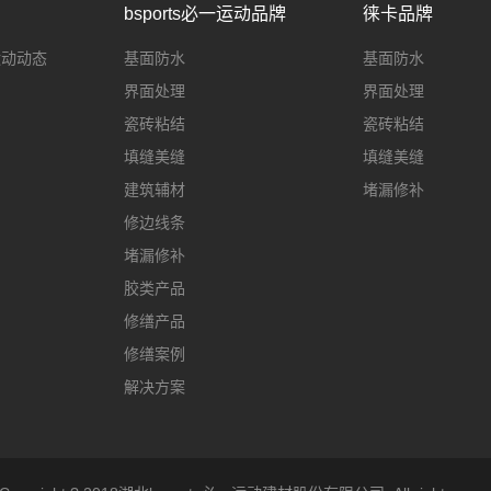
bsports必一运动品牌
徕卡品牌
一运动动态
基面防水
基面防水
界面处理
界面处理
瓷砖粘结
瓷砖粘结
填缝美缝
填缝美缝
建筑辅材
堵漏修补
修边线条
堵漏修补
胶类产品
修缮产品
修缮案例
解决方案