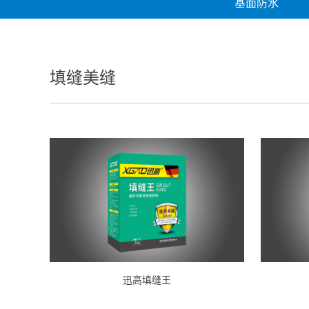
基面防水
填缝美缝
迅高填缝王