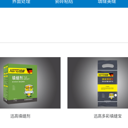
界面处理
瓷砖粘结
填缝美缝
迅高填缝剂
迅高多彩填缝宝