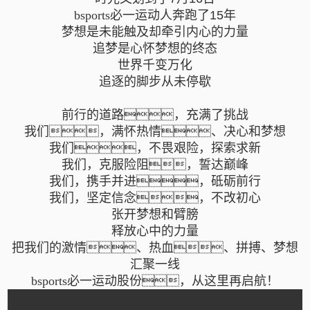
bsports必一运动人奔跑了
15
年
梦想是未能触及却牵引内心的力量
追梦是心怀梦想的终态
世界千变万化
追逐的脚步从未停歇
前行的道路，充满了挑战
我们，满怀热情、决心和梦想
我们，不畏艰险，探索求新
我们，克服险阻，誓达巅峰
我们，携手并进，砥砺前行
我们，坚定信念，不改初心
张开梦想和臂膀
释放心中的力量
把我们的激情、热血、拼搏、梦想
汇聚一线
bsports必一运动股份，从这里再启航！