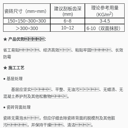
理论参考用量
建议刮板齿深
瓷砖尺寸（
mm
×
mm
）
2
(mm)
（
KG/m
）
150
×
150~300
×
300
6~8
3-4.5
10~12
＞
300
×
300
6-10
（双面抹胶）
★
产品优势：
省工易贴、经济高效、粘贴牢固、长效
防霉
★
施工工艺
●
基层处理
基层应坚实、平整、无油污、无蜡渍、无
混凝土养护剂及其他松散物。
●
瓷砖背面处理
瓷砖无需泡水，但应仔细去除瓷砖背面的脱模剂及其他脏
污，并保持干燥、清洁。