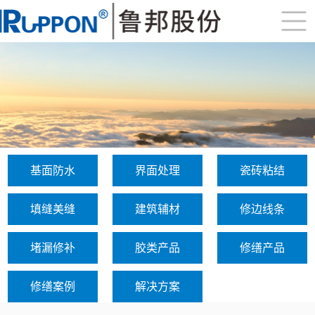
基面防水
界面处理
瓷砖粘结
填缝美缝
建筑辅材
修边线条
堵漏修补
胶类产品
修缮产品
修缮案例
解决方案