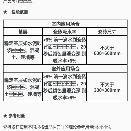
产品简介：
★
性能范围
室内应用场合
基层
瓷砖吸水率
瓷砖尺寸
>6%
滴一滴水到瓷砖
稳定基层如水泥砂
背面，
20
不大于
浆、混凝
600
×
600mm
秒后颜色显著变深
则
土、砖墙等
吸水率
>6%
室外应用场合
>6%
滴一滴水到瓷砖
稳定基层如水泥砂
背面，
20
不大于
浆、混凝
300
×
300mm
秒后颜色显著变深
则
土、砖墙等
吸水率
>6%
★
参考用量
瓷砖胶在使用不同规格齿形抹刀时的理论参考用量：