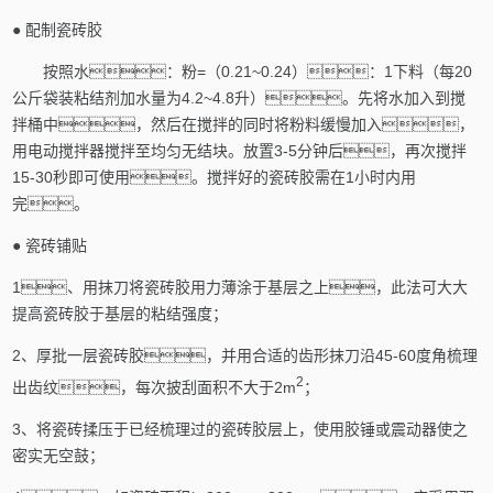
●
配制瓷砖胶
按照水：粉
=
（
0.21~0.24
）：
1
下料（每20
公斤袋装粘结剂加水量为4.2~4.8升）。先将水加入到搅
拌桶中，然后在搅拌的同时将粉料缓慢加入，
用电动搅拌器搅拌至均匀无结块。放置
3-5
分钟后，再次搅拌
15-30
秒即可使用。搅拌好的瓷砖胶需在
1
小时内用
完。
●
瓷砖铺贴
1、
用抹刀将瓷砖胶用力薄涂于基层之上，此法可大大
提高瓷砖胶于基层的粘结强度；
2、
厚批一层瓷砖胶，并用合适的齿形抹刀沿
45-60
度角梳理
2
出齿纹，每次披刮面积不大于
2m
；
3、
将瓷砖揉压于已经梳理过的瓷砖胶层上，使用胶锤或震动器使之
密实无空鼓；