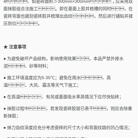
4、
如瓷砖面积＞
300mm
×
300mm
，应采用双
面抹胶组合法施工。即在基面上胶并梳槽的同时，在
瓷砖背面也披刮瓷砖胶并梳理出齿纹，然后进行铺贴并揉
压到位。
★
注意事项
●
为避免破坏产品结构，影响使用效果，本品严禁外掺水
泥、砂等材料；
●
施工环境温度应为
5-35
℃；避免在雨水、高
温、大风、霜冻等天气下施工；
●
在高温、有风或基面吸水率高情况下应尽快贴砖；
●
抹胶过程中，若发现瓷砖胶层已表干，则应去除重
新抹胶；
●
抹刀齿纹深度应充分考虑瓷砖的尺寸大小和背面纹路的凹凸情况；