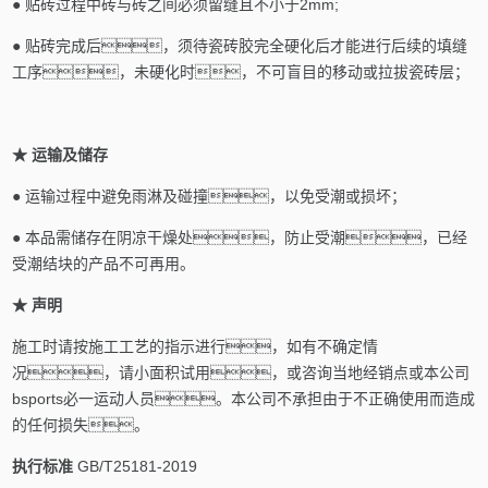
●
贴砖过程中砖与砖之间必须留缝且不小于
2mm;
●
贴砖完成后，须待瓷砖胶完全硬化后才能进行后续的填缝
工序，未硬化时，不可盲目的移动或拉拔瓷砖层；
★
运输及储存
●
运输过程中避免雨淋及碰撞，以免受潮或损坏；
●
本品需储存在阴凉干燥处，防止受潮，已经
受潮结块的产品不可再用。
★
声明
施工时请按施工工艺的指示进行，如有不确定情
况，请小面积试用，或咨询当地经销点或本公司
bsports必一运动人员。本公司不承担由于不正确使用而造成
的任何损失。
执行标准
GB/T25181-2019